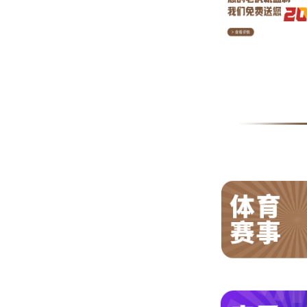
捕鱼达人千炮版最新攻略
乌龟：乌龟的分值为10倍，一般采用100倍的
中率更低。魔鬼鱼：魔鬼鱼分值为20倍，虽然分
当其双鳍静止的时候命中率最高。这类鱼得分简
乌龟打法：乌龟的得分是10倍。使用100倍炮
之后的命中率会降低。 魔鬼鱼策略：魔鬼鱼的价
动时，其双鳍有时会静止，此时是射击的最佳时
捕鱼达人千炮版是一款极富刺激性的休闲手游，
简单的方法可以帮助大家增加金币，那就是利用游
白金弹头。