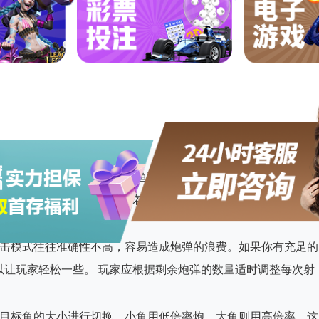
?
0-1000这样加。中间要灵活变化，若发觉鱼好打，大鱼多，尝试加950或
点2倍鱼回分。
致炮弹浪费，且精准度不高。如果你有充足的炮弹，那么可以忽略
 适时调整炮台每发子弹的数量。当你的炮弹库存不多时，应减少
少子弹数，以防未捕到目标鱼而损失过多弹药。 进入吃分期后
以提高命中率和得分速度。 若鱼群密集游过且有鱼群叠在一起，
，难以精准打击。
射击模式往往准确性不高，容易造成炮弹的浪费。如果你有充足的
以让玩家轻松一些。 玩家应根据剩余炮弹的数量适时调整每次射
据目标鱼的大小进行切换。小鱼用低倍率炮，大鱼则用高倍率，这