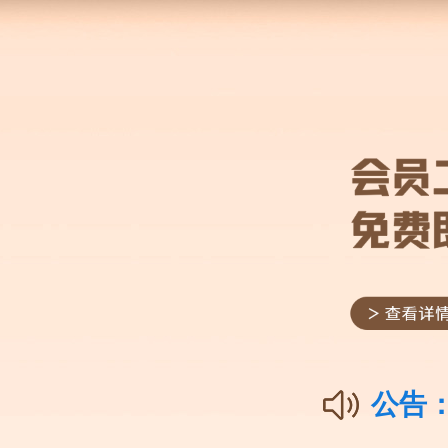
首页
足球资
首页
›
bg捕鱼
›
内容详情
千炮捕鱼游戏技巧打法图解{
李子说球
bg捕
本篇文章给大家谈谈千炮捕鱼游戏技巧打法图解
帮助，不要忘了收藏本站喔。
本文目录一览：
1、
炮炮捕鱼·千炮版下载地址