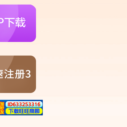
最近发表
伯明翰vs富勒姆{智博1919体育登录入口31888.ME }
欧冠积分榜各小组{智博1919体育登录入口31888.ME }
迈克尔杰克逊马来西亚吉隆坡酒店{智博1919体育登录入口31888.ME }
得尚文化{智博1919体育登录入口31888.ME }
慕尼黑1860{智博1919体育登录入口31888.ME }
全运会主题曲{智博1919体育登录入口31888.ME }
接
湖人vs热火g4{智博1919体育登录入口31888.ME }
羽毛球运动员{智博1919体育登录入口31888.ME }
网球派{智博1919体育登录入口31888.ME }
nba2kol操作技巧{智博1919体育登录入口31888.ME }
等