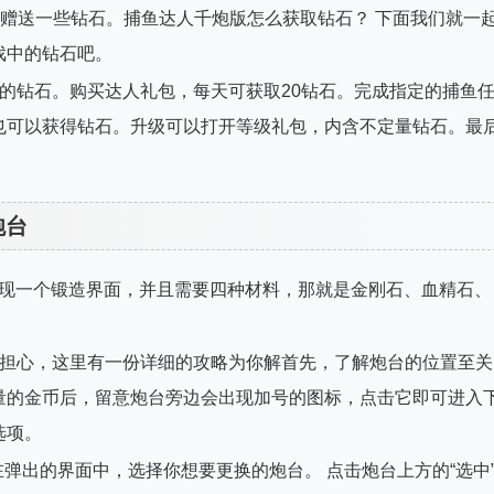
会赠送一些钻石。捕鱼达人千炮版怎么获取钻石？ 下面我们就一
戏中的钻石吧。
的钻石。购买达人礼包，每天可获取20钻石。完成指定的捕鱼
也可以获得钻石。升级可以打开等级礼包，内含不定量钻石。最
炮台
会出现一个锻造界面，并且需要四种材料，那就是金刚石、血精石、
用担心，这里有一份详细的攻略为你解首先，了解炮台的位置至关
量的金币后，留意炮台旁边会出现加号的图标，点击它即可进入
选项。
在弹出的界面中，选择你想要更换的炮台。 点击炮台上方的“选中