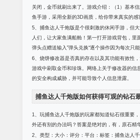
关闭，金币就刷出来了。游戏介绍：（1）基本
鱼手游，采用全新的3D画质，给你带来真实的感
5、捕鱼达人千炮版是个很刺激的休闲手游，但
人们，让大家鱼满船舱！第一打开游戏背包，里面
弹头点赠送输入”弹头兑换“逐个操作因为每次只
6、烧饼修改器是否真的存在以及其功能有效性
游戏中刷取金币和珍珠。网络上关于修改器的信
的安全构成威胁，并可能导致个人信息泄露。
捕鱼达人千炮版如何获得可观的钻石
1、玩捕鱼达人千炮版的玩家都知道钻石很重要
外还有别的办法吗？答案是绝对的，有，原石精
2、类型：大小：评分：平台：标签：捕鱼达人