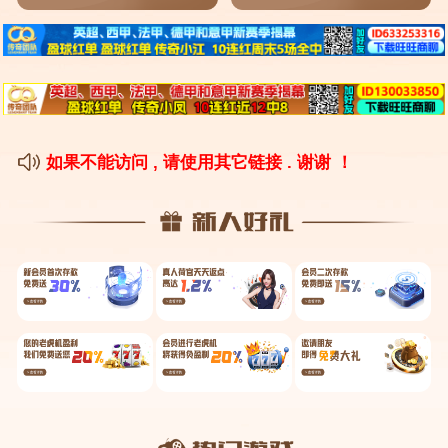
1
关于我们
联系我们
博客简介
主题定制
友链交换
商业合作
© 2026 智博体育
网站地图