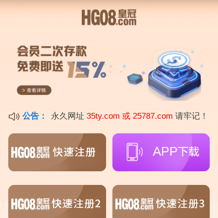
首页
›
篮球资讯
›
内容详情
芝加哥公牛vs孟菲斯灰熊对阵预测{智博1919体
育登录入口31888.ME }
李子说球
2024-10-17
151
今天给各位分享芝加哥公牛vs孟菲斯灰熊对阵预测的
知识，其中也会对芝加哥公牛vs孟菲斯灰熊对阵预测
进行解释，如果能碰巧解决你现在面临的问题，别忘
了关注本站，现在开始吧！
本文目录一览：