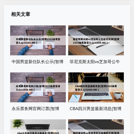
相关文章
中国男篮新任队长公示{智博
菲尼克斯太阳vs芝加哥公牛
1919体育登录入口31888.ME
比分预测{智博1919体育登录
}
入口31888.ME }
永乐票务网官网订票{智博
CBA四川男篮最新消息{智博
1919体育登录入口31888.ME
1919体育登录入口31888.ME
}
}