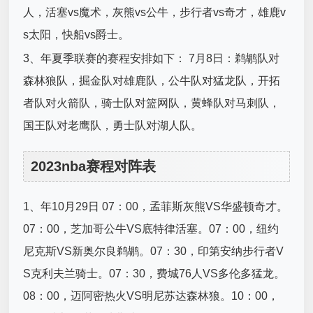
人，活塞vs魔术，灰熊vs公牛，步行者vs奇才，雄鹿v
s太阳，快船vs爵士。
3、年夏季联赛的赛程安排如下： 7月8日：鹈鹕队对
森林狼队，掘金队对雄鹿队，公牛队对猛龙队，开拓
者队对火箭队，骑士队对篮网队，黄蜂队对马刺队，
国王队对老鹰队，勇士队对湖人队。
2023nba赛程对阵表
1、年10月29日 07：00，孟菲斯灰熊VS华盛顿奇才。
07：00，芝加哥公牛VS底特律活塞。07：00，纽约
尼克斯VS新奥尔良鹈鹕。07：30，印第安纳步行者V
S克利夫兰骑士。07：30，费城76人VS多伦多猛龙。
08：00，迈阿密热火VS明尼苏达森林狼。10：00，