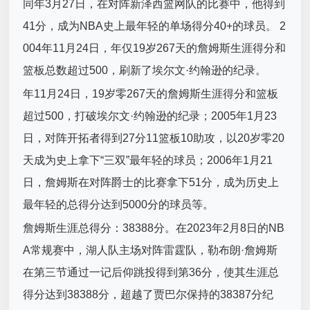
同年3月27日，在对阵新泽西篮网队的比赛中，他得到
41分，成为NBA史上最年轻的单场得分40+的球员。 2
004年11月24日，年仅19岁267天的詹姆斯生涯得分和
篮板总数超过500，刷新了埃尔文·约翰逊的纪录。
年11月24日，19岁零267天的詹姆斯生涯得分和篮板
超过500，打破埃尔文·约翰逊的纪录；2005年1月23
日，对阵开拓者得到27分11篮板10助攻，以20岁零20
天成为史上拿下“三双”最年轻的球员；2006年1月21
日，詹姆斯在对阵爵士的比赛拿下51分，成为历史上
最年轻的总得分达到5000分的球员等。
詹姆斯生涯总得分：38388分。在2023年2月8日的NB
A常规赛中，湖人队主场对阵雷霆队，勒布朗·詹姆斯
在第三节通过一记后仰跳投得到第36分，使其生涯总
得分达到38388分，超越了贾巴尔保持的38387分纪