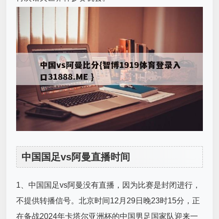
中国国足vs阿曼直播时间
1、中国国足vs阿曼没有直播，因为比赛是封闭进行，
不提供转播信号。北京时间12月29日晚23时15分，正
在备战2024年卡塔尔亚洲杯的中国男足国家队迎来一