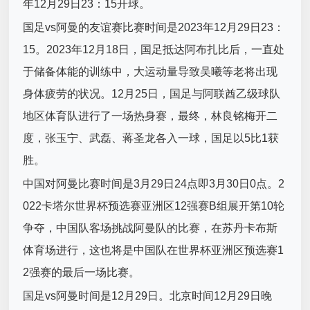
年12月29日23：15开球。
国足vs阿曼的友谊赛比赛时间是2023年12月29日23：
15。2023年12月18日，国足抵达阿布扎比后，一直处
于储备体能的训练中，大运动量导致吴曦等老将出现
身体疲劳的状况。12月25日，国足与阿联酋乙级球队
地区体育队进行了一场热身赛，最终，林良铭梅开二
度，张玉宁、武磊、蒋圣龙各入一球，国足以5比1获
胜。
中国对阿曼比赛时间是3月29日24点即3月30日0点。2
022卡塔尔世界杯预选赛亚洲区12强赛B组展开第10轮
争夺，中国队客场挑战阿曼队的比赛，在苏丹卡布斯
体育场进行，这也将是中国队在世界杯亚洲区预选赛1
2强赛的最后一场比赛。
国足vs阿曼时间是12月29日。北京时间12月29日晚