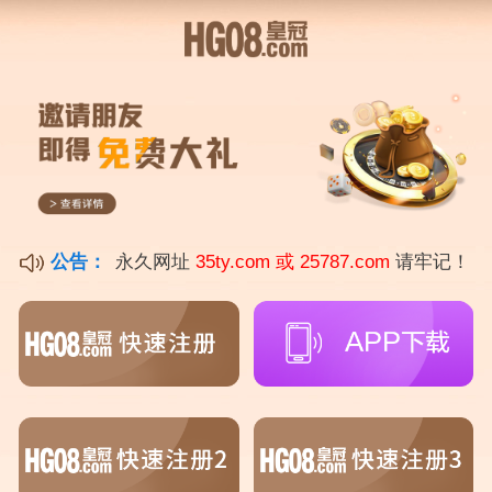
首页
›
体育问答
›
内容详情
中国vs阿曼比分{智博1919体育登录入口
31888.ME }
外来生物
2025-04-25
134
本篇文章给大家谈谈中国vs阿曼比分，以及中国vs阿
曼在哪里踢对应的知识点，希望对各位有所帮助，不
要忘了收藏本站喔。
本文目录一览：