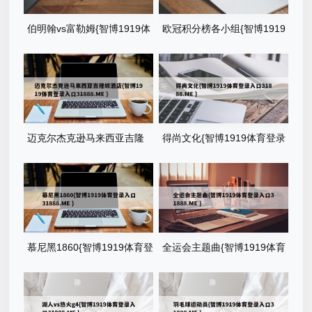
伯明翰vs富勒姆{智博1919体
欧冠积分榜各小组{智博1919
育登录入口31888.ME }
体育登录入口31888.ME }
迈克尔杰克逊马来西亚吉隆
得尚文化{智博1919体育登录
坡酒店{智博1919体育登录入
入口31888.ME }
口31888.ME }
慕尼黑1860{智博1919体育登
全运会主题曲{智博1919体育
录入口31888.ME }
登录入口31888.ME }