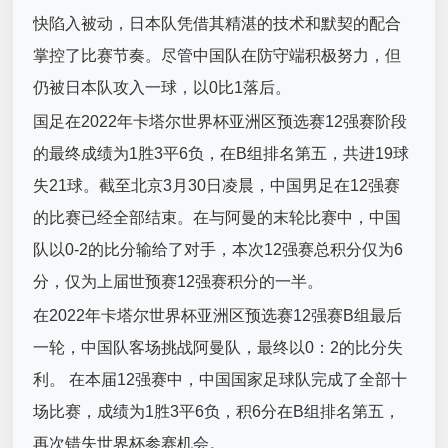
快陷入被动，日本队凭借其精湛的技术和默契的配合
掌控了比赛节奏。尽管中国队在防守端积极努力，但
仍被日本队攻入一球，以0比1落后。
国足在2022年卡塔尔世界杯亚洲区预选赛12强赛阶段
的最终成绩为1胜3平6负，在B组排名第五，共进19球
失21球。截至北京3月30日凌晨，中国男足在12强赛
的比赛已经全部结束。在与阿曼的末轮比赛中，中国
队以0-2的比分输给了对手，本次12强赛总积分仅为6
分，仅为上届世预赛12强赛积分的一半。
在2022年卡塔尔世界杯亚洲区预选赛12强赛B组最后
一轮，中国队客场挑战阿曼队，最终以0：2的比分失
利。 在本届12强赛中，中国国家足球队完成了全部十
场比赛，成绩为1胜3平6负，积6分在B组排名第五，
再次错失世界杯参赛机会。