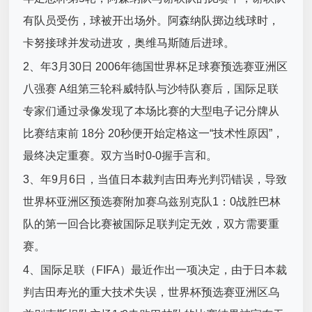
有队员受伤，球被开出场外。阿森纳队掷边线球时，
卡努接球并发动进攻，奥维马斯随后进球。
2、年3月30日 2006年德国世界杯足球赛预选赛亚洲区
八强赛 A组第三轮科威特队与沙特队赛后，国际足联
专家们通过录像发现了本场比赛的大型电子记分牌从
比赛结束前 18分 20秒便开始定格这一“技术性原因”，
最终决定重赛。双方当时0-0握手言和。
3、年9月6日，当值日本裁判吉田寿光判罚错误，导致
世界杯亚洲区预选赛附加赛乌兹别克队1：0战胜巴林
队的第一回合比赛被国际足联判定无效，双方需要重
赛。
4、国际足联（FIFA）最近作出一项决定，由于日本裁
判吉田寿光的重大技术失误，世界杯预选赛亚洲区乌