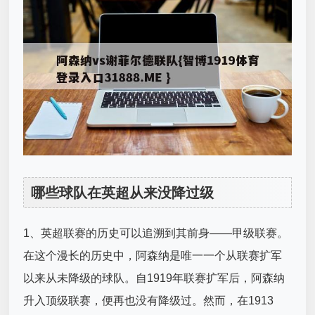
哪些球队在英超从来没降过级
1、英超联赛的历史可以追溯到其前身——甲级联赛。
在这个漫长的历史中，阿森纳是唯一一个从联赛扩军
以来从未降级的球队。自1919年联赛扩军后，阿森纳
升入顶级联赛，便再也没有降级过。然而，在1913