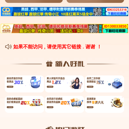
关于我们
联系我们
博客简介
主题定制
友链交换
商业合作
© 2026 智博体育
网站地图